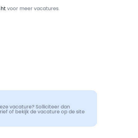
cht
voor meer vacatures.
ze vacature? Solliciteer dan
ef of bekijk de vacature op de site