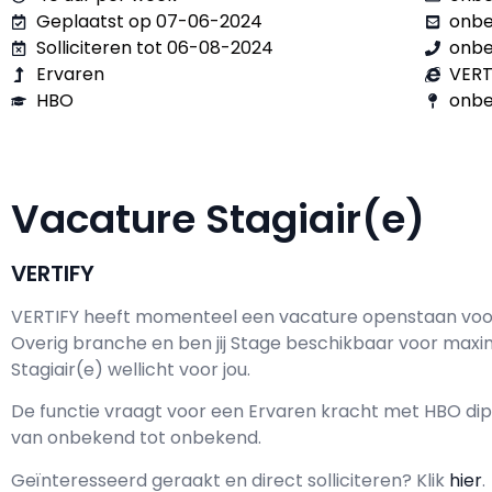
Geplaatst op 07-06-2024
onb
Solliciteren tot 06-08-2024
onb
Ervaren
VERT
HBO
onbe
Vacature Stagiair(e)
VERTIFY
VERTIFY h
eeft momenteel een vacature openstaan vo
Overig branche en ben jij
Stage
beschikbaar voor max
Stagiair(e) wellicht voor jou.
De functie vraagt voor een
Ervaren kracht met
HBO
dip
van
onbekend
tot
onbekend.
Geïnteresseerd geraakt en d
irect solliciteren? Klik
hier
.