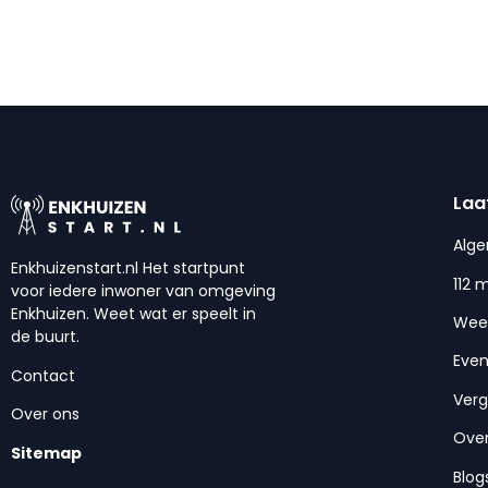
Laa
Alg
Enkhuizenstart.nl Het startpunt
112 
voor iedere inwoner van omgeving
Enkhuizen. Weet wat er speelt in
Wee
de buurt.
Eve
Contact
Ver
Over ons
Over
Sitemap
Blog