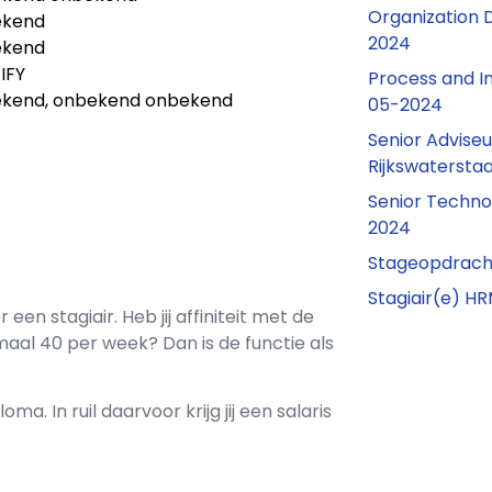
Organization 
ekend
2024
ekend
IFY
Process and In
kend, onbekend onbekend
05-2024
Senior Advise
Rijkswatersta
Senior Techno
2024
Stageopdrach
Stagiair(e) H
or een
stagiair
. Heb jij affiniteit met de
imaal
40 per week? Dan is de functie als
loma. In ruil daarvoor krijg jij een salaris