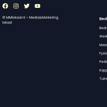
© MMlokaal.nl – Media&Marketing
Bed
lokaal
Bedr
Werk
Mas
Fysi
Pedi
Kap
Tui