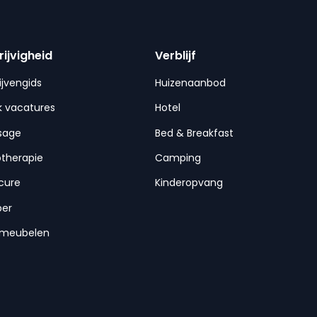
rijvigheid
Verblijf
ijvengids
Huizenaanbod
 vacatures
Hotel
sage
Bed & Breakfast
otherapie
Camping
cure
Kinderopvang
per
nmeubelen