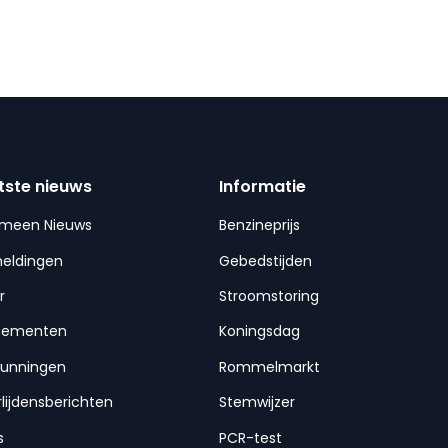
tste nieuws
Informatie
emeen Nieuws
Benzineprijs
meldingen
Gebedstijden
r
Stroomstoring
nementen
Koningsdag
gunningen
Rommelmarkt
lijdensberichten
Stemwijzer
s
PCR-test