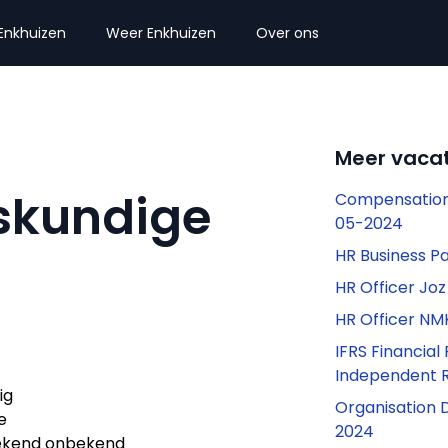
Enkhuizen
Weer Enkhuizen
Over ons
Meer vacat
skundige
Compensation 
05-2024
HR Business P
HR Officer Jo
HR Officer N
IFRS Financia
Independent 
ig
Organisation 
e
2024
kend onbekend