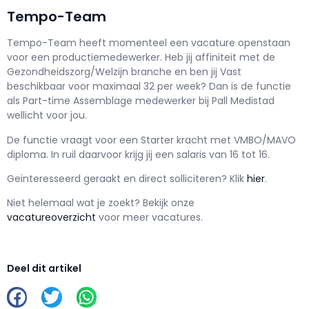
Tempo-Team
Tempo-Team h
eeft momenteel een vacature openstaan
voor een
productiemedewerker
. Heb jij affiniteit met de
Gezondheidszorg/Welzijn branche en ben jij
Vast
beschikbaar voor maximaal
32 per week? Dan is de functie
als
Part-time Assemblage medewerker bij Pall Medistad
wellicht voor jou.
De functie vraagt voor een
Starter kracht met
VMBO/MAVO
diploma. In ruil daarvoor krijg jij een salaris van
16
tot
16.
Geïnteresseerd geraakt en d
irect solliciteren? Klik
hier
.
Niet helemaal wat je zoekt? Bekijk onze
vacatureoverzicht
voor meer vacatures.
Deel dit artikel