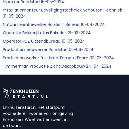
Inpakker Randstad 16-05-2024
Installatiemonteur Beveiligingstechniek Schouten Techniek
31-05-2024
Natuursteenbewerker Harder T Beheer 10-04-2024
Operator Bakkerij Lotus Bakeries 21-03-2024
Operator PDZ Uitzendbureau 16-05-2024
Productiemedewerker Randstad 05-06-2024
Production worker full-time Tempo-Team 03-05-2024
Timmerman Productie Zicht Dakopbouw 24-04-2024
Enkhuizenstart.nl Het startpunt
voor iedere inwoner van omgeving
Enkhuizen. Weet wat er speelt in
de buurt.