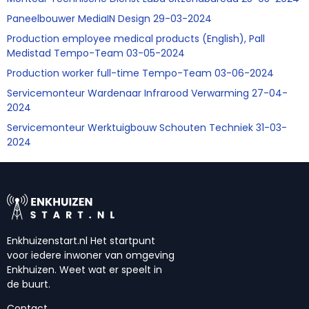
Paneelbouwer MediaIN Design 29-03-2024
Production employee medical products (English), Pall
Medistad Tempo-Team 03-05-2024
Production worker full-time Tempo-Team 03-06-2024
Servicemonteur Wardenaar Infrarood Verwarming 27-04-
2024
Servicemonteur Werktuigbouw Schouten Techniek 31-03-
2024
Enkhuizenstart.nl Het startpunt
voor iedere inwoner van omgeving
Enkhuizen. Weet wat er speelt in
de buurt.
Contact