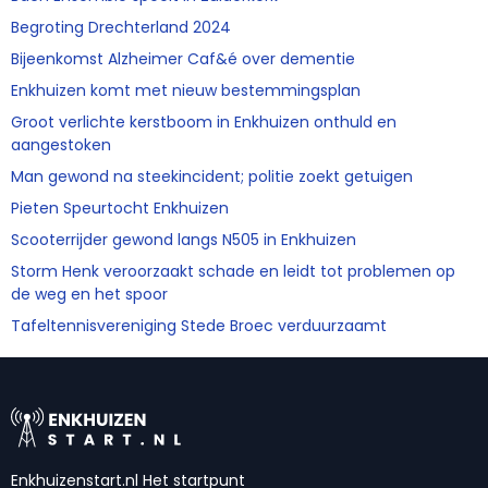
Begroting Drechterland 2024
Bijeenkomst Alzheimer Caf&é over dementie
Enkhuizen komt met nieuw bestemmingsplan
Groot verlichte kerstboom in Enkhuizen onthuld en
aangestoken
Man gewond na steekincident; politie zoekt getuigen
Pieten Speurtocht Enkhuizen
Scooterrijder gewond langs N505 in Enkhuizen
Storm Henk veroorzaakt schade en leidt tot problemen op
de weg en het spoor
Tafeltennisvereniging Stede Broec verduurzaamt
Enkhuizenstart.nl Het startpunt