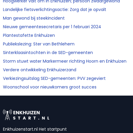
Hoogwerker valt om in Enkhuizen; persoon zwaargewond
Landelijke fietsverlichtingsactie: Zorg dat je opvalt
Man gewond bij steekincident
Nieuwe gemeentesecretaris per 1 februari 2024
Plantestafette Enkhuizen
Publiekslezing: Ster van Bethlehem
Sinterklaasintochten in de SED-gemeenten
Storm stuwt water Markermeer richting Hoorn en Enkhuizen
Verdere ontwikkeling Enkhuizerzand
Verkiezingsuitslag SED-gemeenten: PVV zegeviert
Woonschool voor nieuwkomers groot succes
Enkhuizenstart.nl Het startpunt