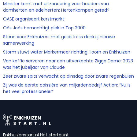
Minister komt met uitzondering voor houders van
damherten en edelherten; Hertenkampen gered?
OASE organiseert kerstmarkt
Oôs Joôs bemachtigt plek in Top 2000
Steun voor Enkhuizers met geldstress dankzij nieuwe
samenwerking
Storm stuwt water Markermeer richting Hoorn en Enkhuizen
Van koffie serveren naar een uitverkochte Ziggo Dome: 2023
was het jubeljaar van Claude
Zeer zware spits verwacht op dinsdag door zware regenbuien
Zij was de eerste caissière van miljardenbedrijf Action: “Nu is
het veel professioneler”
Enkhuizenstart.nl Het startpunt