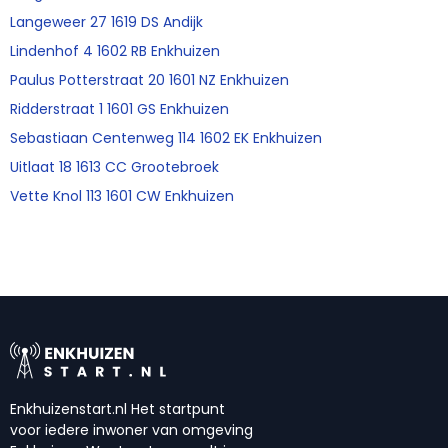
Langeweer 27 1619 DS Andijk
Lindenhof 4 1602 RB Enkhuizen
Paulus Potterstraat 20 1601 NZ Enkhuizen
Ridderstraat 1 1601 GS Enkhuizen
Sebastiaan Centenweg 114 1602 EK Enkhuizen
Uitlaat 18 1613 CC Grootebroek
Vette Knol 113 1601 CW Enkhuizen
Enkhuizenstart.nl Het startpunt
voor iedere inwoner van omgeving