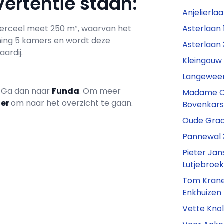
ertentie staan:
Anjelierla
t perceel meet 250 m², waarvan het
Asterlaan 
ning 5 kamers en wordt deze
Asterlaan 
ardij.
Kleingouw 
Langeweer 
? Ga dan naar
Funda
. Om meer
Madame Cu
ier
om naar het overzicht te gaan.
Bovenkars
Oude Grach
Pannewal 
Pieter Jan
Lutjebroe
Tom Krane
Enkhuizen
Vette Knol