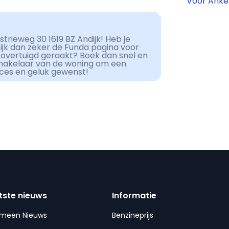
Voor Anke
trieweg 30 1619 BZ Andijk! Heb je
kijk dan zeker de Funda pagina voor
 overtuigd geraakt? Boek dan snel en
makelaar van de woning om een
cces en geluk gewenst!
tste nieuws
Informatie
emeen Nieuws
Benzineprijs