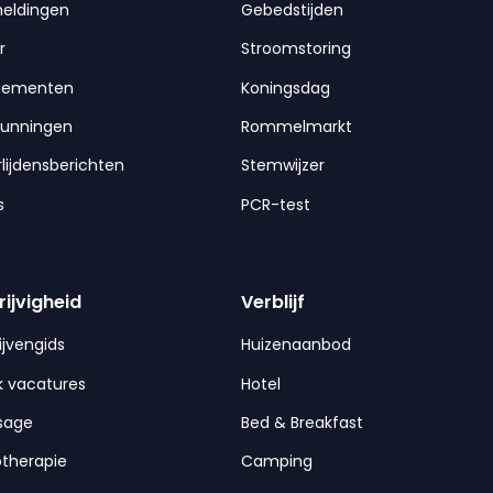
meldingen
Gebedstijden
r
Stroomstoring
nementen
Koningsdag
gunningen
Rommelmarkt
lijdensberichten
Stemwijzer
s
PCR-test
rijvigheid
Verblijf
ijvengids
Huizenaanbod
 vacatures
Hotel
sage
Bed & Breakfast
otherapie
Camping