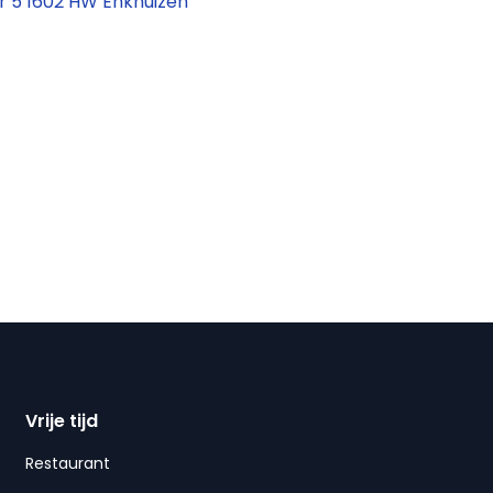
r 5 1602 HW Enkhuizen
Vrije tijd
Restaurant