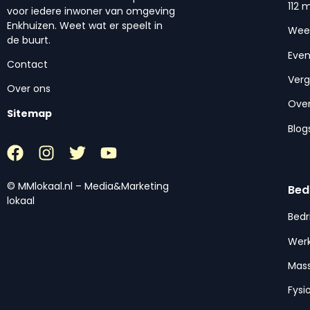
112 
voor iedere inwoner van omgeving
Enkhuizen. Weet wat er speelt in
Wee
de buurt.
Eve
Contact
Ver
Over ons
Over
Sitemap
Blog
© MMlokaal.nl – Media&Marketing
Bed
lokaal
Bedr
Werk
Mas
Fysi