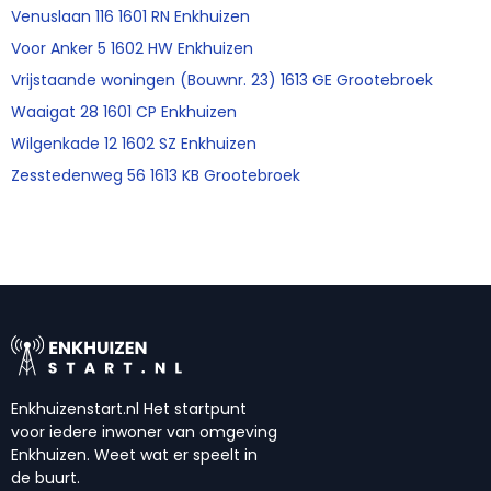
Venuslaan 116 1601 RN Enkhuizen
Voor Anker 5 1602 HW Enkhuizen
Vrijstaande woningen (Bouwnr. 23) 1613 GE Grootebroek
Waaigat 28 1601 CP Enkhuizen
Wilgenkade 12 1602 SZ Enkhuizen
Zesstedenweg 56 1613 KB Grootebroek
Enkhuizenstart.nl Het startpunt
voor iedere inwoner van omgeving
Enkhuizen. Weet wat er speelt in
de buurt.