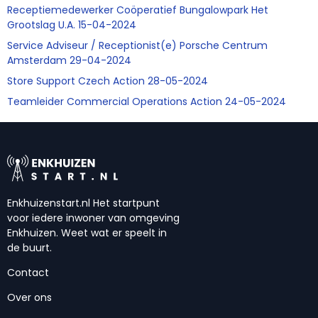
Receptiemedewerker Coöperatief Bungalowpark Het
Grootslag U.A. 15-04-2024
Service Adviseur / Receptionist(e) Porsche Centrum
Amsterdam 29-04-2024
Store Support Czech Action 28-05-2024
Teamleider Commercial Operations Action 24-05-2024
Enkhuizenstart.nl Het startpunt
voor iedere inwoner van omgeving
Enkhuizen. Weet wat er speelt in
de buurt.
Contact
Over ons