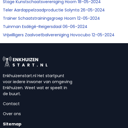
Stage Kunstschaatsvereniging Hoorn 18-05-2024
Teler Aardappelzaadproductie Solynta 26-05-2024
Trainer Schaatstrainingsgroep Hoorn 12-05-2024
Tuinman Esdégé-Reigersdaal 06-06-2024
Vrijwilligers Zaalvoetbalvereniging Hovocubo 12-05-2024
Enkhuizenstart.nl Het startpunt
voor iedere inwoner van omgeving
Enkhuizen. Weet wat er speelt in
de buurt.
Contact
Over ons
Sitemap