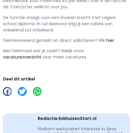
beschikbaar voor maximaal
40 per week? Dan is de functie
als
Train(st)er wellicht voor jou.
De functie vraagt voor een
Ervaren kracht met
Lagere
school
diploma. In ruil daarvoor krijg jij een salaris van
onbekend
tot
onbekend.
Geïnteresseerd geraakt en d
irect solliciteren? Klik
hier
.
Niet helemaal wat je zoekt? Bekijk onze
vacatureoverzicht
voor meer vacatures.
Deel dit artikel
Redactie EnkhuizenStart.nl
Welkom werkzoeker! Interesse in deze