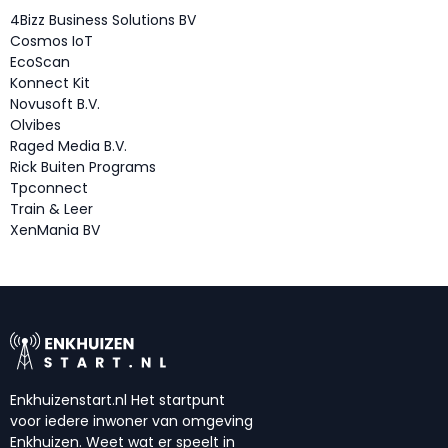
4Bizz Business Solutions BV
Cosmos IoT
EcoScan
Konnect Kit
Novusoft B.V.
Olvibes
Raged Media B.V.
Rick Buiten Programs
Tpconnect
Train & Leer
XenMania BV
Enkhuizenstart.nl Het startpunt
voor iedere inwoner van omgeving
Enkhuizen. Weet wat er speelt in