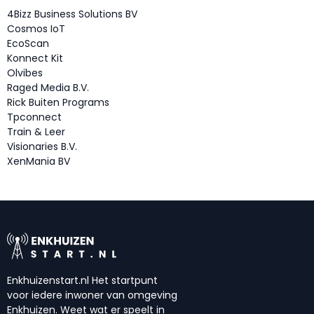
4Bizz Business Solutions BV
Cosmos IoT
EcoScan
Konnect Kit
Olvibes
Raged Media B.V.
Rick Buiten Programs
Tpconnect
Train & Leer
Visionaries B.V.
XenMania BV
Enkhuizenstart.nl Het startpunt
voor iedere inwoner van omgeving
Enkhuizen. Weet wat er speelt in