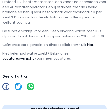
Profood B.V. h
eeft momenteel een vacature openstaan voor
een
Automatenoperator
. Heb jij affiniteit met de Overig
branche en ben jij
Vast
beschikbaar voor maximaal
40 per
week? Dan is de functie als
Automatenvuller-operator
wellicht voor jou.
De functie vraagt voor een
Geen ervaring kracht met
LBO
diploma. In ruil daarvoor krijg jij een salaris van
2900
tot
3400.
Geïnteresseerd geraakt en d
irect solliciteren? Klik
hier
.
Niet helemaal wat je zoekt? Bekijk onze
vacatureoverzicht
voor meer vacatures.
Deel dit artikel
Redactie EnkhuizenStart.nl