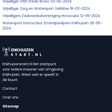
Vrijwilliger ONS Stede Broec 03-05-2024
Vrijwilliger Zorg en Watersport SailWise 18-03-2024
Vrijwilligers Zaalvoetbalvereniging Hovocubo 12-05-2024
Watersport Instructeur Strandpaviljoen Enkhuizen 26-05-
2024
Enkhuizenstart.nl Het startpunt
voor iedere inwoner van omgeving
Enkhuizen. Weet wat er speelt in
de buurt.
Contact
Over ons
Sitemap