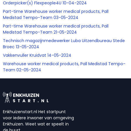
Orderpicker(s) Flexpeople4U 10-04-2024
Part-time Warehouse worker medical products, Pall
Medistad Tempo-Team 03-05-2024
Part-time Warehouse worker medical products, Pall
Medistad Tempo-Team 21-05-2024
Technisch magazijnmedewerker Luba Uitzendbureau Stede
Broec 13-05-2024
Vakkenvuller Kruidvat 14-05-2024
Warehouse worker medical products, Pall Medistad Tempo-
Team 02-05-2024
Enkhuizenstart.nl Het startpunt
voor iedere inwoner van omgeving
Enkhuizen. Weet wat er speelt in
de buurt.