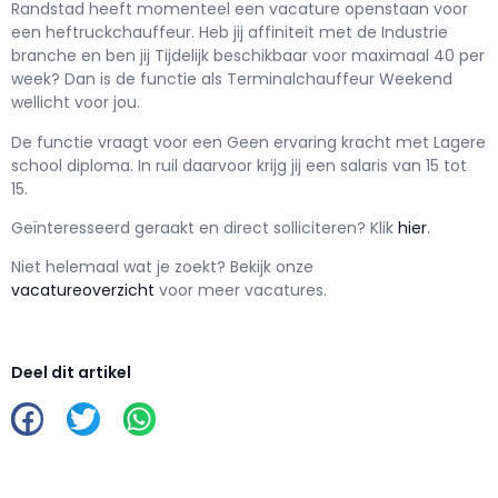
Randstad h
eeft momenteel een vacature openstaan voor
een
heftruckchauffeur
. Heb jij affiniteit met de Industrie
branche en ben jij
Tijdelijk
beschikbaar voor maximaal
40 per
week? Dan is de functie als
Terminalchauffeur Weekend
wellicht voor jou.
De functie vraagt voor een
Geen ervaring kracht met
Lagere
school
diploma. In ruil daarvoor krijg jij een salaris van
15
tot
15.
Geïnteresseerd geraakt en d
irect solliciteren? Klik
hier
.
Niet helemaal wat je zoekt? Bekijk onze
vacatureoverzicht
voor meer vacatures.
Deel dit artikel