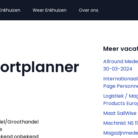
Enkhuizen
Weer Enkhuizen
Over ons
Meer vacat
ortplanner
Allround Med
30-03-2024
Internationaa
Page Personn
Logistiek / Ma
Products Euro
Maat SailWise
el/Groothandel
Machinist NS 
e
Magazijnmede
kend onbekend