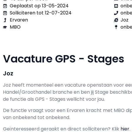
Geplaatst op 13-05-2024
onb
Solliciteren tot 12-07-2024
onb
Ervaren
Joz
MBO
onbe
Vacature GPS - Stages
Joz
Joz h
eeft momenteel een vacature openstaan voor e
Handel/Groothandel branche en ben jij
Stage
beschikb
de functie als
GPS - Stages wellicht voor jou.
De functie vraagt voor een
Ervaren kracht met
MBO
dip
van
onbekend
tot
onbekend.
Geïnteresseerd geraakt en d
irect solliciteren? Klik
hier
.