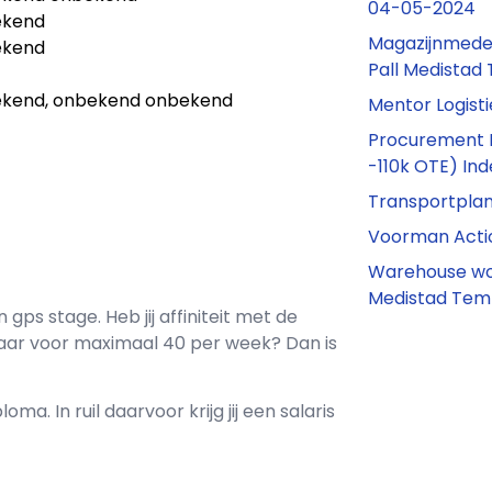
04-05-2024
ekend
Magazijnmede
ekend
Pall Medista
kend, onbekend onbekend
Mentor Logist
Procurement M
-110k OTE) In
Transportplan
Voorman Acti
Warehouse wor
Medistad Te
en
gps stage
. Heb jij affiniteit met de
aar voor maximaal
40 per week? Dan is
loma. In ruil daarvoor krijg jij een salaris