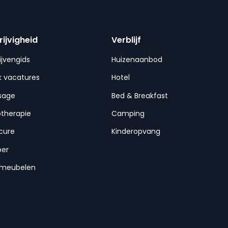
rijvigheid
Verblijf
ijvengids
Huizenaanbod
 vacatures
Hotel
sage
Bed & Breakfast
otherapie
Camping
cure
Kinderopvang
per
nmeubelen