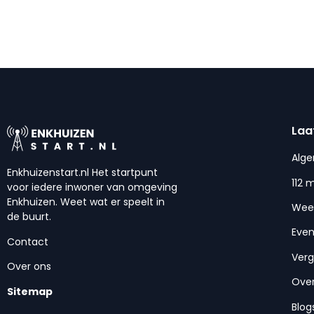
Laa
Alg
Enkhuizenstart.nl Het startpunt
112 
voor iedere inwoner van omgeving
Enkhuizen. Weet wat er speelt in
Wee
de buurt.
Eve
Contact
Ver
Over ons
Over
Sitemap
Blog