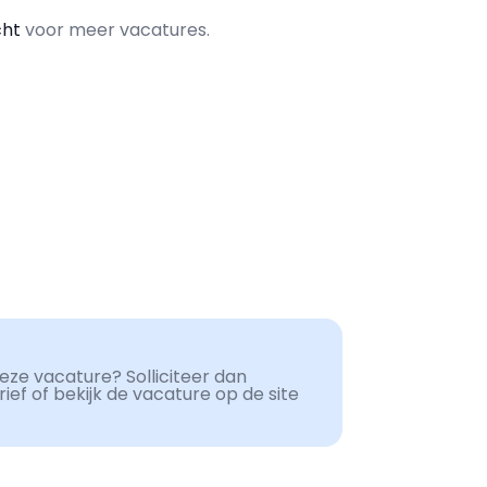
cht
voor meer vacatures.
ze vacature? Solliciteer dan
ef of bekijk de vacature op de site