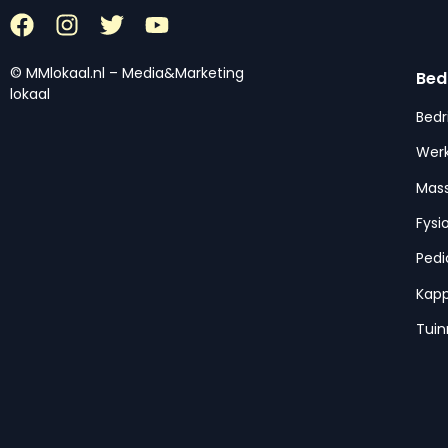
© MMlokaal.nl – Media&Marketing
Bed
lokaal
Bedr
Werk
Mas
Fysi
Pedi
Kap
Tui