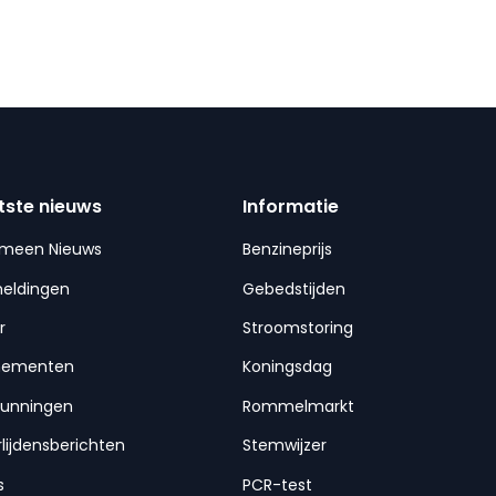
tste nieuws
Informatie
emeen Nieuws
Benzineprijs
meldingen
Gebedstijden
r
Stroomstoring
nementen
Koningsdag
gunningen
Rommelmarkt
lijdensberichten
Stemwijzer
s
PCR-test