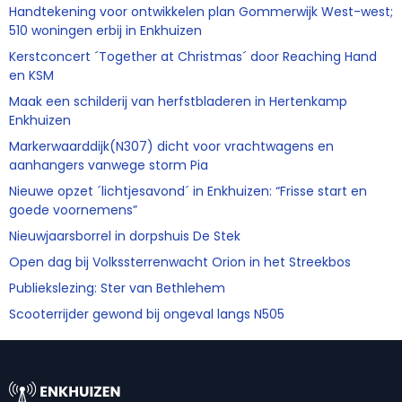
Handtekening voor ontwikkelen plan Gommerwijk West-west;
510 woningen erbij in Enkhuizen
Kerstconcert ´Together at Christmas´ door Reaching Hand
en KSM
Maak een schilderij van herfstbladeren in Hertenkamp
Enkhuizen
Markerwaarddijk(N307) dicht voor vrachtwagens en
aanhangers vanwege storm Pia
Nieuwe opzet ´lichtjesavond´ in Enkhuizen: “Frisse start en
goede voornemens”
Nieuwjaarsborrel in dorpshuis De Stek
Open dag bij Volkssterrenwacht Orion in het Streekbos
Publiekslezing: Ster van Bethlehem
Scooterrijder gewond bij ongeval langs N505