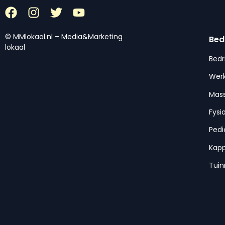
© MMlokaal.nl – Media&Marketing
Bed
lokaal
Bedr
Werk
Mas
Fysi
Pedi
Kap
Tui