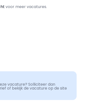
cht
voor meer vacatures.
ze vacature? Solliciteer dan
ef of bekijk de vacature op de site