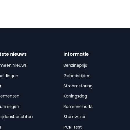
tste nieuws
Informatie
emeen Nieuws
Benzineprijs
meldingen
Gebedstijden
r
Stroomstoring
nementen
Koningsdag
gunningen
Rommelmarkt
lijdensberichten
Stemwijzer
s
PCR-test