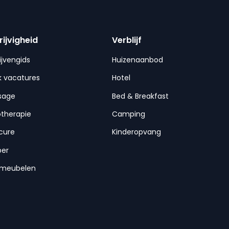
rijvigheid
Verblijf
ijvengids
Huizenaanbod
 vacatures
Hotel
sage
Bed & Breakfast
otherapie
Camping
cure
Kinderopvang
per
nmeubelen