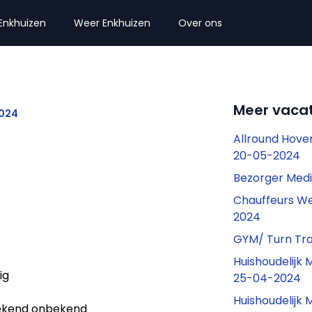
Enkhuizen
Weer Enkhuizen
Over ons
Meer vacat
2024
Allround Hove
20-05-2024
Bezorger Med
Chauffeurs We
2024
GYM/ Turn Tra
Huishoudelijk
ig
25-04-2024
Huishoudelijk
kend onbekend