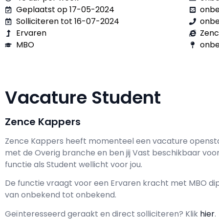
Geplaatst op 17-05-2024
onb
Solliciteren tot 16-07-2024
onb
Ervaren
Zenc
MBO
onbe
Vacature Student
Zence Kappers
Zence Kappers h
eeft momenteel een vacature openst
met de Overig branche en ben jij
Vast
beschikbaar voo
functie als
Student wellicht voor jou.
De functie vraagt voor een
Ervaren kracht met
MBO
dip
van
onbekend
tot
onbekend.
Geïnteresseerd geraakt en d
irect solliciteren? Klik
hier
.