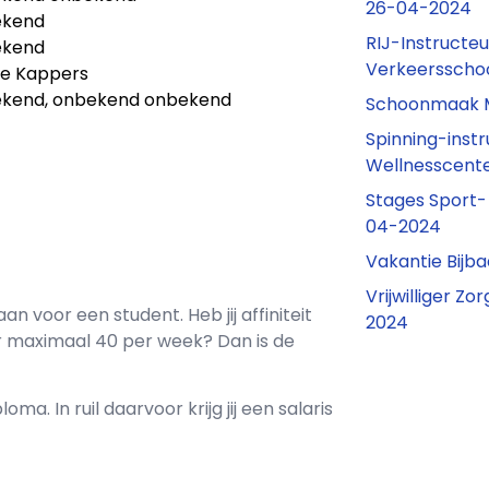
26-04-2024
ekend
RIJ-Instructe
ekend
Verkeersscho
e Kappers
kend, onbekend onbekend
Schoonmaak 
Spinning-inst
Wellnesscent
Stages Sport-
04-2024
Vakantie Bijb
Vrijwilliger Z
aan voor een
student
. Heb jij affiniteit
2024
r maximaal
40 per week? Dan is de
loma. In ruil daarvoor krijg jij een salaris