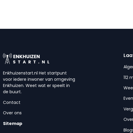
Laa
Alg
Enkhuizenstart.nl Het startpunt
112 
voor iedere inwoner van omgeving
Enkhuizen. Weet wat er speelt in
Wee
de buurt.
Eve
Contact
Ver
Over ons
Over
Sitemap
Blog