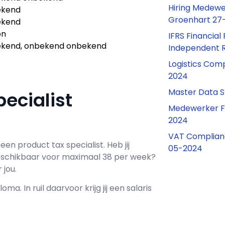
Hiring Medewe
ekend
Groenhart 27
ekend
on
IFRS Financia
kend, onbekend onbekend
Independent 
Logistics Com
2024
Master Data S
pecialist
Medewerker F
2024
VAT Complianc
 een
product tax specialist
. Heb jij
05-2024
schikbaar voor maximaal
38 per week?
 jou.
loma. In ruil daarvoor krijg jij een salaris