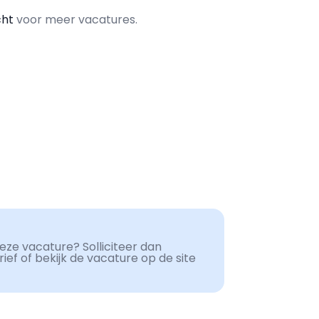
cht
voor meer vacatures.
ze vacature? Solliciteer dan
ef of bekijk de vacature op de site