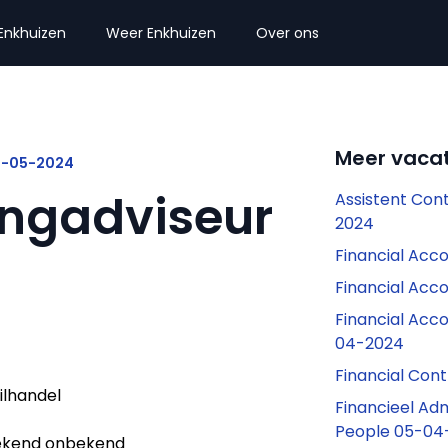
Enkhuizen
Weer Enkhuizen
Over ons
Meer vacat
15-05-2024
ngadviseur
Assistent Con
2024
Financial Acc
Financial Acc
Financial Acc
04-2024
Financial Con
ilhandel
Financieel Ad
People 05-04
kend onbekend