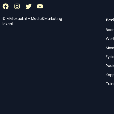
© MMlokaal.nl – Media&Marketing
Bed
lokaal
Bedr
Werk
Mas
Fysi
Pedi
Kap
Tui