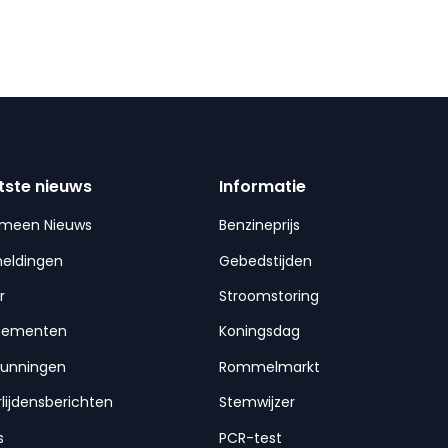
tste nieuws
Informatie
emeen Nieuws
Benzineprijs
meldingen
Gebedstijden
r
Stroomstoring
nementen
Koningsdag
gunningen
Rommelmarkt
lijdensberichten
Stemwijzer
s
PCR-test