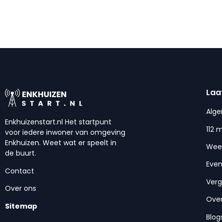
Laa
Alg
Enkhuizenstart.nl Het startpunt
112 
voor iedere inwoner van omgeving
Enkhuizen. Weet wat er speelt in
Wee
de buurt.
Eve
Contact
Ver
Over ons
Over
Sitemap
Blog