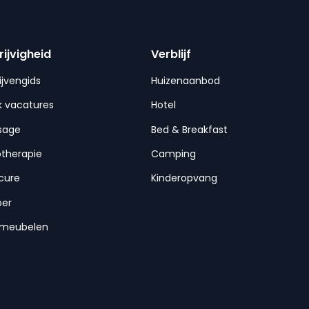
rijvigheid
Verblijf
ijvengids
Huizenaanbod
 vacatures
Hotel
sage
Bed & Breakfast
otherapie
Camping
cure
Kinderopvang
per
nmeubelen