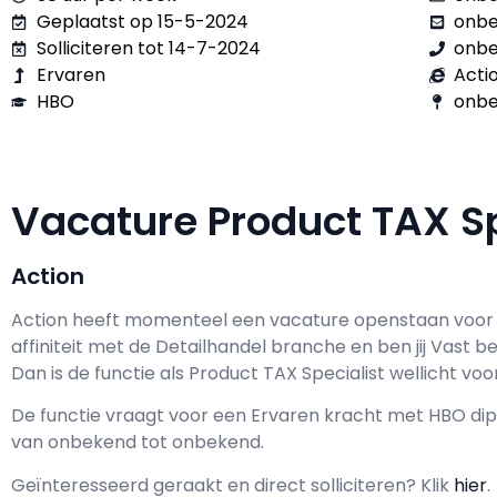
Geplaatst op 15-5-2024
onb
Solliciteren tot 14-7-2024
onb
Ervaren
Acti
HBO
onbe
Vacature Product TAX S
Action
Action h
eeft momenteel een vacature openstaan voor
affiniteit met de Detailhandel branche en ben jij
Vast
be
Dan is de functie als
Product TAX Specialist wellicht voor
De functie vraagt voor een
Ervaren kracht met
HBO
dip
van
onbekend
tot
onbekend.
Geïnteresseerd geraakt en d
irect solliciteren? Klik
hier
.