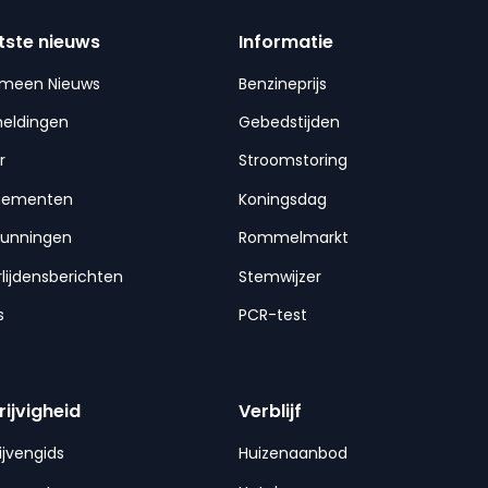
tste nieuws
Informatie
emeen Nieuws
Benzineprijs
meldingen
Gebedstijden
r
Stroomstoring
nementen
Koningsdag
gunningen
Rommelmarkt
lijdensberichten
Stemwijzer
s
PCR-test
rijvigheid
Verblijf
ijvengids
Huizenaanbod