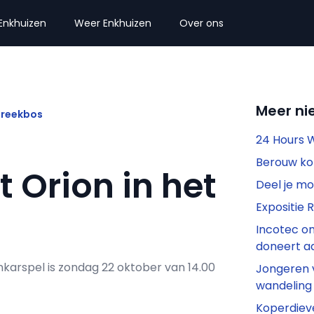
Enkhuizen
Weer Enkhuizen
Over ons
Meer ni
treekbos
24 Hours 
Berouw ko
 Orion in het
Deel je mo
Expositie 
Incotec o
doneert a
karspel is zondag 22 oktober van 14.00
Jongeren 
wandeling
Koperdieve