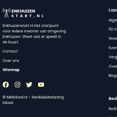
Laa
Alg
Enkhuizenstart.nl Het startpunt
112 
voor iedere inwoner van omgeving
Enkhuizen. Weet wat er speelt in
Wee
de buurt.
Eve
Contact
Ver
Over ons
Over
Sitemap
Blog
© MMlokaal.nl – Media&Marketing
Bed
lokaal
Bedr