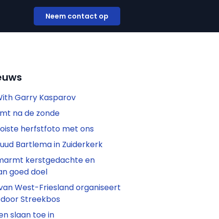
Neem contact op
euws
With Garry Kasparov
mt na de zonde
oiste herfstfoto met ons
Ruud Bartlema in Zuiderkerk
marmt kerstgedachte en
an goed doel
van West-Friesland organiseert
 door Streekbos
n slaan toe in