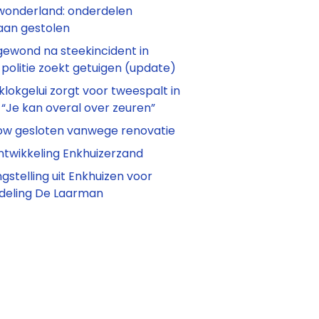
wonderland: onderdelen
aan gestolen
gewond na steekincident in
 politie zoekt getuigen (update)
 klokgelui zorgt voor tweespalt in
 “Je kan overal over zeuren”
ow gesloten vanwege renovatie
ntwikkeling Enkhuizerzand
ngstelling uit Enkhuizen voor
deling De Laarman