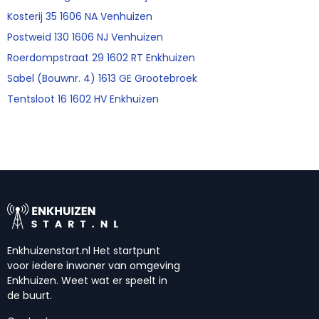
Kosterij 35 1606 NA Venhuizen
Postweid 130 1606 NJ Venhuizen
Roerdompstraat 29 1602 RT Enkhuizen
Sabel (Bouwnr. 4) 1613 GE Grootebroek
Tentsloot 16 1602 HV Enkhuizen
Enkhuizenstart.nl Het startpunt
voor iedere inwoner van omgeving
Enkhuizen. Weet wat er speelt in
de buurt.