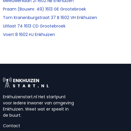
Meeuwenlaan 21 1602 NB Enkhuizen
Praam (Bouwnr. 49) 1613 GE Grootebroek
Tom Kranenburgstraat 37 B 1602 VH Enkhuizen
Uitlaat 74 1613 CD Grootebroek
Voert 8 1602 HJ Enkhuizen
Enkhuizenstart.nl Het startpunt
voor iedere inwoner van omgeving
Enkhuizen. Weet wat er speelt in
de buurt.
Contact