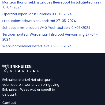
Monteur Brandmeldinstallaties Beerepoot Installatietechniek
10-04-2024
Operator Inpak Lotus Bakeries 03-05-2024
Productiemedewerker Randstad 27-05-2024
Scheepstimmerlieden VMG Yachtbuilders 01-05-2024
Servicemonteur Wardenaar Infrarood Verwarming 27-04-
2024
Werkvoorbereider BeterGevel 09-06-2024
Enkhuizenstart.nl Het startpunt
voor iedere inwoner van omgeving
Enkhuizen. Weet wat er speelt in
de buurt.
Contact