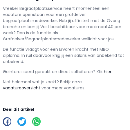
Vreeker Begraafplaatsservice h
eeft momenteel een
vacature openstaan voor een
grafdelver
begraafplaatsmedewerker
. Heb jij affiniteit met de Overig
branche en ben jij
Vast
beschikbaar voor maximaal
40 per
week? Dan is de functie als
Grafdelver/Begraafplaatsmedewerker wellicht voor jou.
De functie vraagt voor een
Ervaren kracht met
MBO
diploma. In ruil daarvoor krijg jij een salaris van
onbekend
tot
onbekend.
Geïnteresseerd geraakt en d
irect solliciteren? Klik
hier
.
Niet helemaal wat je zoekt? Bekijk onze
vacatureoverzicht
voor meer vacatures.
Deel dit artikel