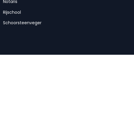
Notaris
Rijschool
Schoorsteenveger