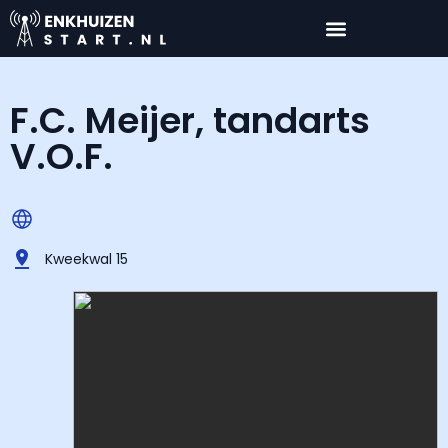
F.C. Meijer, tandarts
V.O.F.
Kweekwal 15