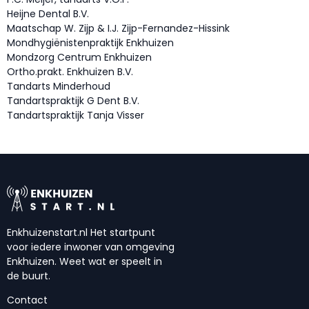
Heijne Dental B.V.
Maatschap W. Zijp & I.J. Zijp-Fernandez-Hissink
Mondhygiënistenpraktijk Enkhuizen
Mondzorg Centrum Enkhuizen
Ortho.prakt. Enkhuizen B.V.
Tandarts Minderhoud
Tandartspraktijk G Dent B.V.
Tandartspraktijk Tanja Visser
Enkhuizenstart.nl Het startpunt
voor iedere inwoner van omgeving
Enkhuizen. Weet wat er speelt in
de buurt.
Contact