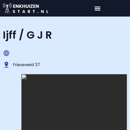
Ijff / G J R
Frieseweid 37