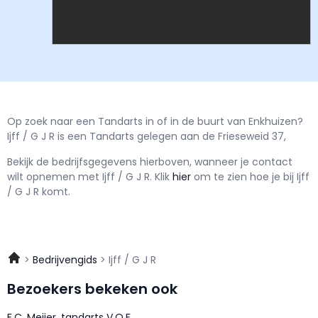
Op zoek naar een Tandarts in of in de buurt van Enkhuizen?
Ijff / G J R is een Tandarts gelegen aan de Frieseweid 37,
Bekijk de bedrijfsgegevens hierboven, wanneer je contact
wilt opnemen met
Ijff / G J R.
Klik
hier
om te zien hoe je bij Ijff
/ G J R komt.
Bedrijvengids
Ijff / G J R
Bezoekers bekeken ook
F.C. Meijer, tandarts V.O.F.