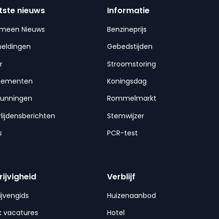
tste nieuws
Informatie
emeen Nieuws
Benzineprijs
meldingen
Gebedstijden
r
Stroomstoring
nementen
Koningsdag
gunningen
Rommelmarkt
lijdensberichten
Stemwijzer
s
PCR-test
rijvigheid
Verblijf
ijvengids
Huizenaanbod
 vacatures
Hotel