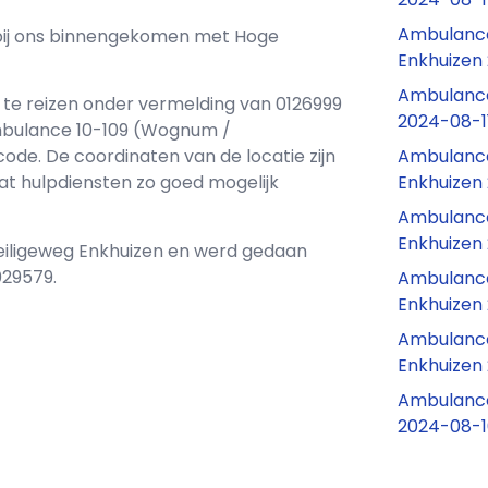
Ambulance
n bij ons binnengekomen met Hoge
Enkhuizen 
Ambulance 
 te reizen onder vermelding van 0126999
2024-08-11
mbulance 10-109 (Wognum /
Ambulance
de. De coordinaten van de locatie zijn
Enkhuizen
odat hulpdiensten zo goed mogelijk
Ambulance
Enkhuizen
Heiligeweg Enkhuizen en werd gedaan
029579.
Ambulance
Enkhuizen
Ambulance
Enkhuizen
Ambulance
2024-08-10