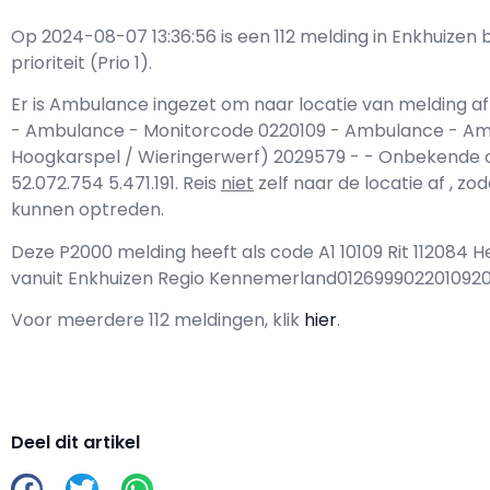
Op 2024-08-07 13:36:56 is een 112 melding in Enkhuize
prioriteit (Prio 1).
Er is Ambulance ingezet om naar locatie van melding af
- Ambulance - Monitorcode 0220109 - Ambulance - A
Hoogkarspel / Wieringerwerf) 2029579 - - Onbekende co
52.072.754 5.471.191. Reis
niet
zelf naar de locatie af , z
kunnen optreden.
Deze P2000 melding heeft als code A1 10109 Rit 112084 
vanuit Enkhuizen Regio Kennemerland012699902201092
Voor meerdere 112 meldingen, klik
hier
.
Deel dit artikel