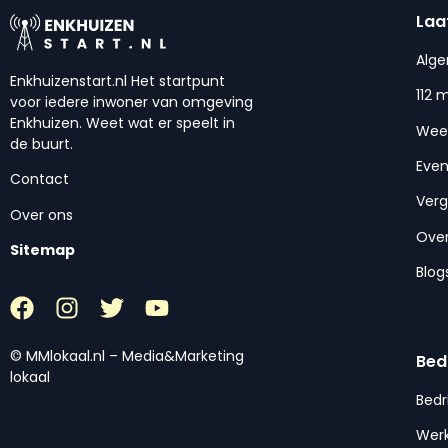
Laa
Alg
Enkhuizenstart.nl Het startpunt
112 
voor iedere inwoner van omgeving
Enkhuizen. Weet wat er speelt in
Wee
de buurt.
Eve
Contact
Ver
Over ons
Over
Sitemap
Blog
© MMlokaal.nl – Media&Marketing
Bed
lokaal
Bedr
Werk