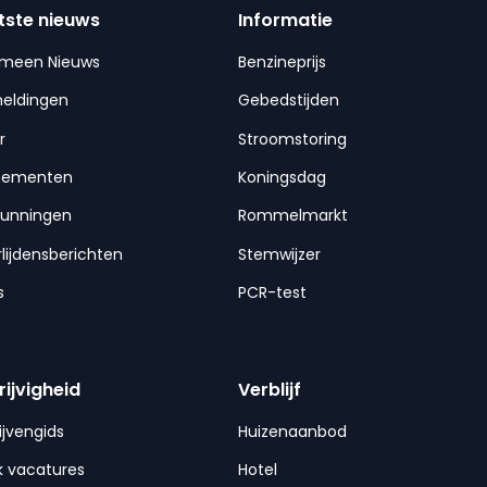
tste nieuws
Informatie
emeen Nieuws
Benzineprijs
meldingen
Gebedstijden
r
Stroomstoring
nementen
Koningsdag
gunningen
Rommelmarkt
lijdensberichten
Stemwijzer
s
PCR-test
rijvigheid
Verblijf
ijvengids
Huizenaanbod
 vacatures
Hotel