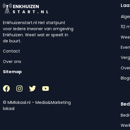
Laa
Alg
Enkhuizenstart.nl Het startpunt
112 
voor iedere inwoner van omgeving
Enkhuizen. Weet wat er speelt in
Wee
de buurt.
Eve
Contact
Ver
Over ons
Over
Sitemap
Blog
© MMlokaal.nl – Media&Marketing
Bed
lokaal
Bedr
Werk