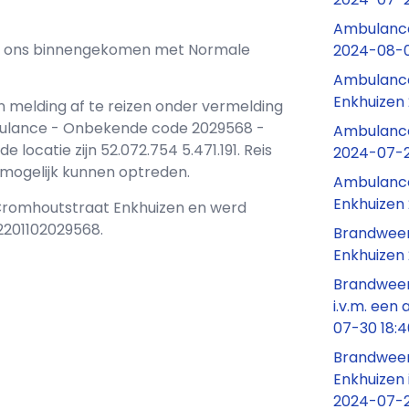
Ambulance
 bij ons binnengekomen met Normale
2024-08-0
Ambulance
Enkhuizen
n melding af te reizen onder vermelding
bulance - Onbekende code 2029568 -
Ambulance
ocatie zijn 52.072.754 5.471.191. Reis
2024-07-2
d mogelijk kunnen optreden.
Ambulance
Enkhuizen
 Cromhoutstraat Enkhuizen en werd
2201102029568.
Brandweer
Enkhuizen
Brandweer
i.v.m. ee
07-30 18:
Brandweer
Enkhuizen 
2024-07-2