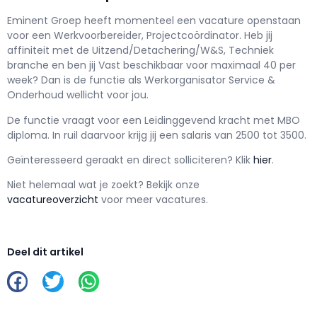
Eminent Groep h
eeft momenteel een vacature openstaan
voor een
Werkvoorbereider, Projectcoördinator
. Heb jij
affiniteit met de Uitzend/Detachering/W&S, Techniek
branche en ben jij
Vast
beschikbaar voor maximaal
40 per
week? Dan is de functie als
Werkorganisator Service &
Onderhoud wellicht voor jou.
De functie vraagt voor een
Leidinggevend kracht met
MBO
diploma. In ruil daarvoor krijg jij een salaris van
2500
tot
3500.
Geïnteresseerd geraakt en d
irect solliciteren? Klik
hier
.
Niet helemaal wat je zoekt? Bekijk onze
vacatureoverzicht
voor meer vacatures.
Deel dit artikel