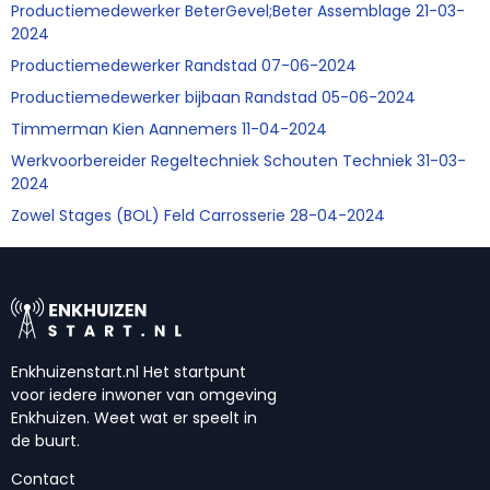
Productiemedewerker BeterGevel;Beter Assemblage 21-03-
2024
Productiemedewerker Randstad 07-06-2024
Productiemedewerker bijbaan Randstad 05-06-2024
Timmerman Kien Aannemers 11-04-2024
Werkvoorbereider Regeltechniek Schouten Techniek 31-03-
2024
Zowel Stages (BOL) Feld Carrosserie 28-04-2024
Enkhuizenstart.nl Het startpunt
voor iedere inwoner van omgeving
Enkhuizen. Weet wat er speelt in
de buurt.
Contact