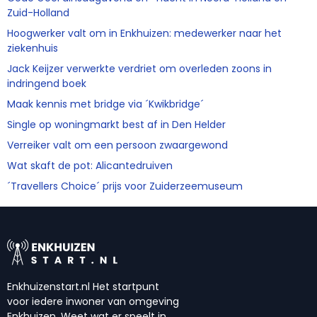
Zuid-Holland
Hoogwerker valt om in Enkhuizen: medewerker naar het
ziekenhuis
Jack Keijzer verwerkte verdriet om overleden zoons in
indringend boek
Maak kennis met bridge via ´Kwikbridge´
Single op woningmarkt best af in Den Helder
Verreiker valt om een persoon zwaargewond
Wat skaft de pot: Alicantedruiven
´Travellers Choice´ prijs voor Zuiderzeemuseum
Enkhuizenstart.nl Het startpunt
voor iedere inwoner van omgeving
Enkhuizen. Weet wat er speelt in