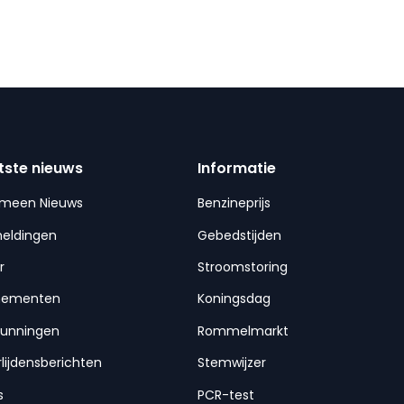
tste nieuws
Informatie
emeen Nieuws
Benzineprijs
meldingen
Gebedstijden
r
Stroomstoring
nementen
Koningsdag
gunningen
Rommelmarkt
lijdensberichten
Stemwijzer
s
PCR-test