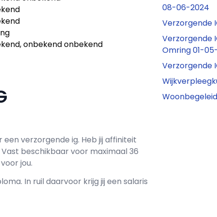
08-06-2024
ekend
ekend
Verzorgende 
ing
Verzorgende 
kend, onbekend onbekend
Omring 01-05
Verzorgende 
Wijkverpleeg
IG
Woonbegeleid
r een
verzorgende ig
. Heb jij affiniteit
j
Vast
beschikbaar voor maximaal
36
voor jou.
loma. In ruil daarvoor krijg jij een salaris