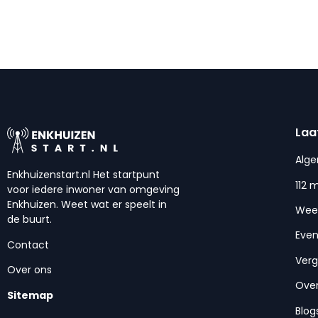
Laa
Alg
Enkhuizenstart.nl Het startpunt
112 
voor iedere inwoner van omgeving
Enkhuizen. Weet wat er speelt in
Wee
de buurt.
Eve
Contact
Ver
Over ons
Over
Sitemap
Blog