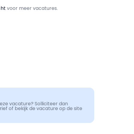
cht
voor meer vacatures.
ze vacature? Solliciteer dan
ef of bekijk de vacature op de site