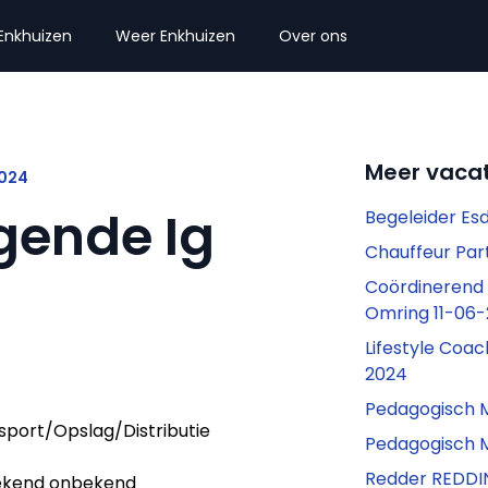
Enkhuizen
Weer Enkhuizen
Over ons
Meer vacat
2024
gende Ig
Begeleider Es
Chauffeur Par
Coördinerend 
Omring 11-06
Lifestyle Coa
2024
Pedagogisch 
sport/Opslag/Distributie
Pedagogisch 
Redder REDD
kend onbekend