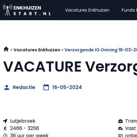
Vacatures Enkhuizen
Funda 
Vacatures Enkhuizen
Verzorgende IG Omring 18-03-
VACATURE Verzor
Redactie
16-05-2024
Lutjebroek
Tran
2466 - 3256
Vast
36 uur per week
onbe