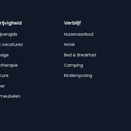
rijvigheid
Verblijf
ijvengids
Huizenaanbod
 vacatures
Hotel
sage
Bed & Breakfast
otherapie
Camping
cure
Kinderopvang
per
nmeubelen