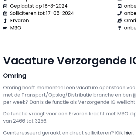
Geplaatst op 18-3-2024
onb
Solliciteren tot 17-05-2024
onb
Ervaren
Omr
MBO
onbe
Vacature Verzorgende 
Omring
Omring h
eeft momenteel een vacature openstaan voo
met de Transport/Opslag/Distributie branche en ben ji
per week? Dan is de functie als
Verzorgende IG wellicht 
De functie vraagt voor een
Ervaren kracht met
MBO
dip
van
2466
tot
3256.
Geïnteresseerd geraakt en d
irect solliciteren? Klik
hier
.