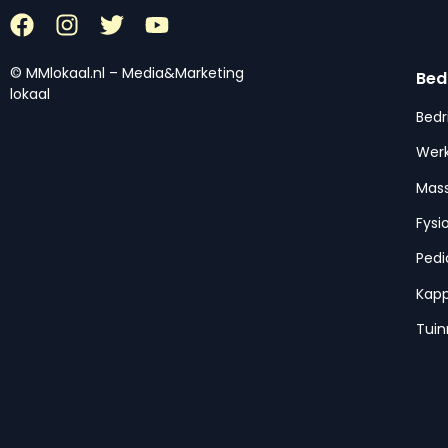
© MMlokaal.nl – Media&Marketing
Bed
lokaal
Bedr
Werk
Mas
Fysi
Pedi
Kap
Tui