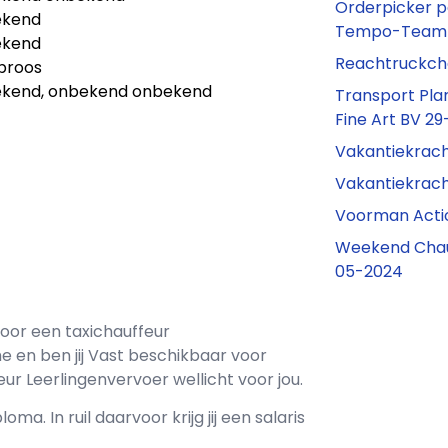
Orderpicker p
ekend
Tempo-Team 
ekend
Reachtruckch
ibroos
kend, onbekend onbekend
Transport Plan
Fine Art BV 2
Vakantiekrach
Vakantiekrach
Voorman Acti
Weekend Chauf
05-2024
voor een
taxichauffeur
he en ben jij
Vast
beschikbaar voor
ur Leerlingenvervoer wellicht voor jou.
loma. In ruil daarvoor krijg jij een salaris