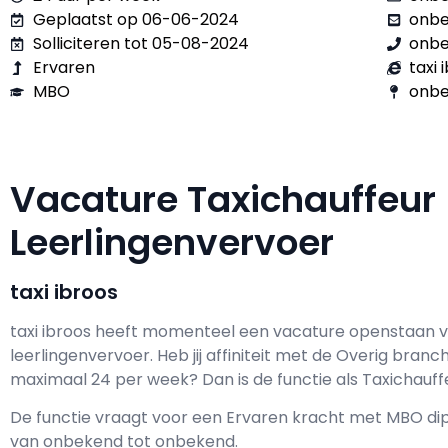
Geplaatst op 06-06-2024
onb
Solliciteren tot 05-08-2024
onb
Ervaren
taxi 
MBO
onbe
Vacature Taxichauffeur
Leerlingenvervoer
taxi ibroos
taxi ibroos h
eeft momenteel een vacature openstaan 
leerlingenvervoer
. Heb jij affiniteit met de Overig branc
maximaal
24 per week? Dan is de functie als
Taxichauffe
De functie vraagt voor een
Ervaren kracht met
MBO
dip
van
onbekend
tot
onbekend.