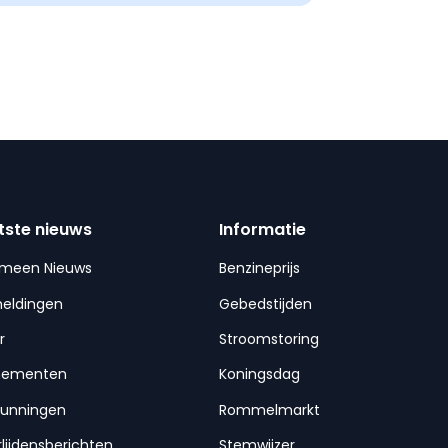
tste nieuws
Informatie
emeen Nieuws
Benzineprijs
meldingen
Gebedstijden
r
Stroomstoring
nementen
Koningsdag
gunningen
Rommelmarkt
lijdensberichten
Stemwijzer