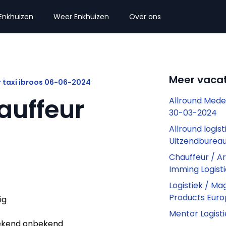
Enkhuizen
Weer Enkhuizen
Over ons
Meer vacat
r taxi ibroos 06-06-2024
auffeur
Allround Med
30-03-2024
Allround logi
Uitzendburea
Chauffeur / A
Imming Logist
Logistiek / Ma
Products Eur
ig
Mentor Logist
kend onbekend