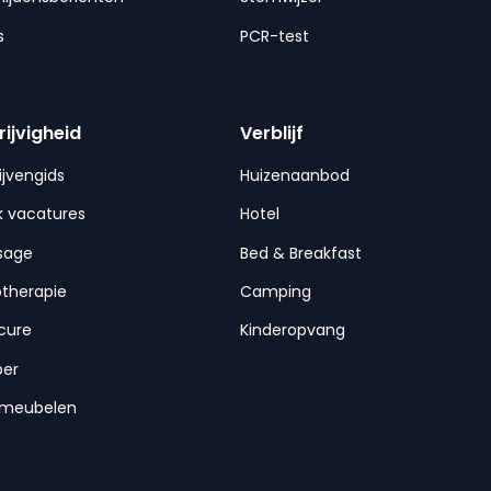
s
PCR-test
rijvigheid
Verblijf
ijvengids
Huizenaanbod
 vacatures
Hotel
sage
Bed & Breakfast
otherapie
Camping
cure
Kinderopvang
per
nmeubelen