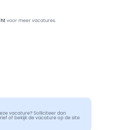
cht
voor meer vacatures.
ze vacature? Solliciteer dan
ef of bekijk de vacature op de site