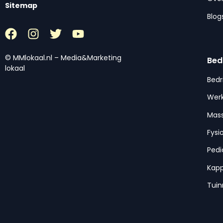
Sitemap
Blog
© MMlokaal.nl – Media&Marketing
Bed
lokaal
Bedr
Werk
Mas
Fysi
Pedi
Kap
Tui