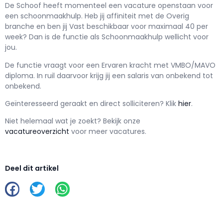
De Schoof h
eeft momenteel een vacature openstaan voor
een
schoonmaakhulp
. Heb jij affiniteit met de Overig
branche en ben jij
Vast
beschikbaar voor maximaal
40 per
week? Dan is de functie als
Schoonmaakhulp wellicht voor
jou.
De functie vraagt voor een
Ervaren kracht met
VMBO/MAVO
diploma. In ruil daarvoor krijg jij een salaris van
onbekend
tot
onbekend.
Geïnteresseerd geraakt en d
irect solliciteren? Klik
hier
.
Niet helemaal wat je zoekt? Bekijk onze
vacatureoverzicht
voor meer vacatures.
Deel dit artikel