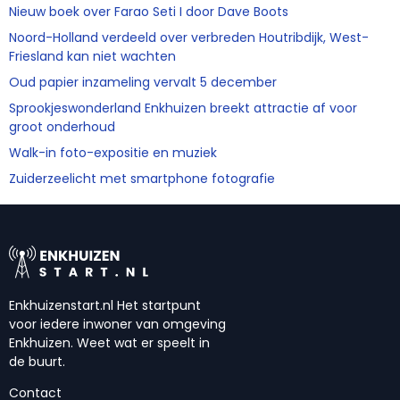
Nieuw boek over Farao Seti I door Dave Boots
Noord-Holland verdeeld over verbreden Houtribdijk, West-
Friesland kan niet wachten
Oud papier inzameling vervalt 5 december
Sprookjeswonderland Enkhuizen breekt attractie af voor
groot onderhoud
Walk-in foto-expositie en muziek
Zuiderzeelicht met smartphone fotografie
Enkhuizenstart.nl Het startpunt
voor iedere inwoner van omgeving
Enkhuizen. Weet wat er speelt in
de buurt.
Contact