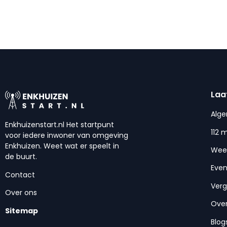
Laa
Alg
Enkhuizenstart.nl Het startpunt
112 
voor iedere inwoner van omgeving
Enkhuizen. Weet wat er speelt in
Wee
de buurt.
Eve
Contact
Ver
Over ons
Over
Sitemap
Blog