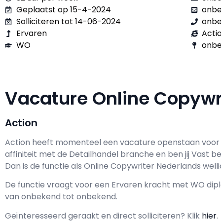
Geplaatst op 15-4-2024
onb
Solliciteren tot 14-06-2024
onb
Ervaren
Acti
WO
onbe
Vacature Online Copyw
Action
Action h
eeft momenteel een vacature openstaan voor
affiniteit met de Detailhandel branche en ben jij
Vast
be
Dan is de functie als
Online Copywriter Nederlands wellic
De functie vraagt voor een
Ervaren kracht met
WO
dipl
van
onbekend
tot
onbekend.
Geïnteresseerd geraakt en d
irect solliciteren? Klik
hier
.