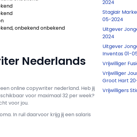
2024
ekend
Stagiair Marke
ekend
05-2024
on
kend, onbekend onbekend
Uitgever Jon
2024
Uitgever Jon
Inventas 01-0
riter Nederlands
Vrijwilliger F
Vrijwilliger Jo
Groot Hart 2
 een
online copywriter nederland
. Heb jij
Vrijwilligers 
schikbaar voor maximaal
32 per week?
ht voor jou.
oma. In ruil daarvoor krijg jij een salaris