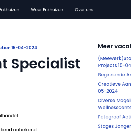
Enkhuizen
Weer Enkhuizen
Over ons
Meer vacat
Action 15-04-2024
 Specialist
(Meewerk)Stag
Projects 15-0
Beginnende Ar
Creatieve Aan
05-2024
Diverse Mogel
Wellnesscent
ilhandel
Fotograaf Act
Stages Jonge
kend onbekend