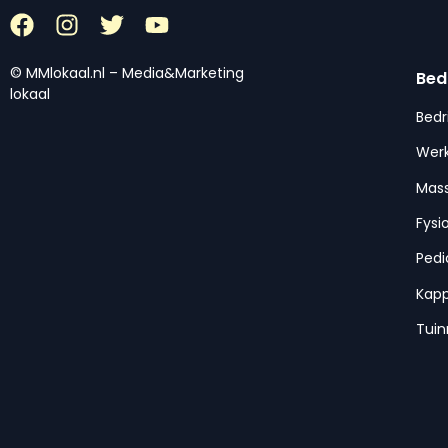
© MMlokaal.nl – Media&Marketing
Bed
lokaal
Bedr
Werk
Mas
Fysi
Pedi
Kap
Tui