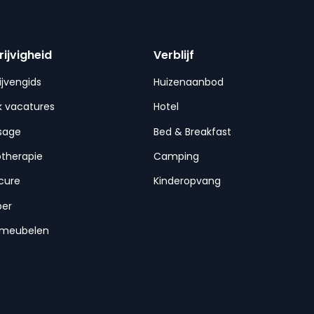
rijvigheid
Verblijf
ijvengids
Huizenaanbod
 vacatures
Hotel
sage
Bed & Breakfast
otherapie
Camping
cure
Kinderopvang
per
nmeubelen