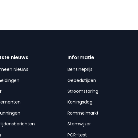
tste nieuws
Informatie
emeen Nieuws
Benzineprijs
meldingen
Gebedstijden
r
Stroomstoring
nementen
Koningsdag
gunningen
Rommelmarkt
lijdensberichten
Stemwijzer
s
PCR-test