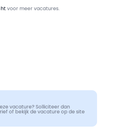
cht
voor meer vacatures.
ze vacature? Solliciteer dan
ef of bekijk de vacature op de site