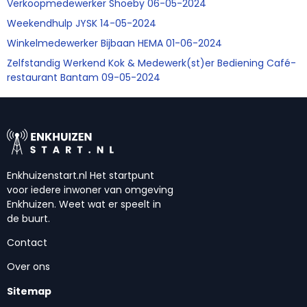
Verkoopmedewerker Shoeby 06-05-2024
Weekendhulp JYSK 14-05-2024
Winkelmedewerker Bijbaan HEMA 01-06-2024
Zelfstandig Werkend Kok & Medewerk(st)er Bediening Café-
restaurant Bantam 09-05-2024
Enkhuizenstart.nl Het startpunt
voor iedere inwoner van omgeving
Enkhuizen. Weet wat er speelt in
de buurt.
Contact
Over ons
Sitemap