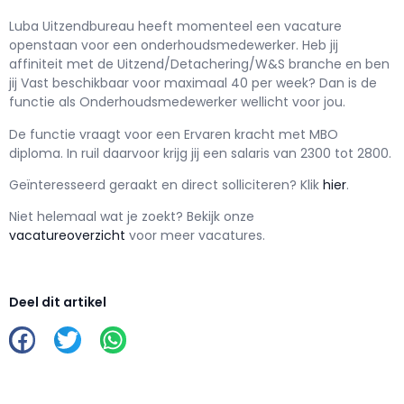
Luba Uitzendbureau h
eeft momenteel een vacature
openstaan voor een
onderhoudsmedewerker
. Heb jij
affiniteit met de Uitzend/Detachering/W&S branche en ben
jij
Vast
beschikbaar voor maximaal
40 per week? Dan is de
functie als
Onderhoudsmedewerker wellicht voor jou.
De functie vraagt voor een
Ervaren kracht met
MBO
diploma. In ruil daarvoor krijg jij een salaris van
2300
tot
2800.
Geïnteresseerd geraakt en d
irect solliciteren? Klik
hier
.
Niet helemaal wat je zoekt? Bekijk onze
vacatureoverzicht
voor meer vacatures.
Deel dit artikel