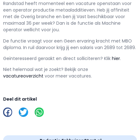
Randstad h
eeft momenteel een vacature openstaan voor
een
operator productie metaaladditieven
. Heb jij affiniteit
met de Overig branche en ben jij
Vast
beschikbaar voor
maximaal
36 per week? Dan is de functie als
Machine
operator wellicht voor jou.
De functie vraagt voor een
Geen ervaring kracht met
MBO
diploma. In ruil daarvoor krijg jij een salaris van
2689
tot
2689.
Geïnteresseerd geraakt en d
irect solliciteren? Klik
hier
.
Niet helemaal wat je zoekt? Bekijk onze
vacatureoverzicht
voor meer vacatures.
Deel dit artikel