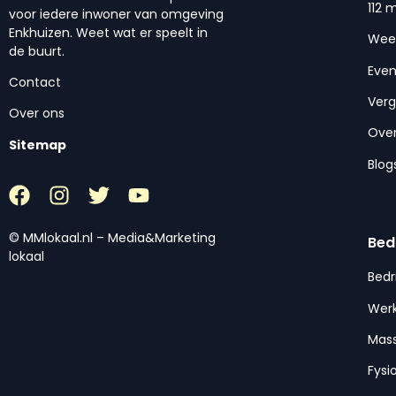
112 
voor iedere inwoner van omgeving
Enkhuizen. Weet wat er speelt in
Wee
de buurt.
Eve
Contact
Ver
Over ons
Over
Sitemap
Blog
© MMlokaal.nl – Media&Marketing
Bed
lokaal
Bedr
Werk
Mas
Fysi