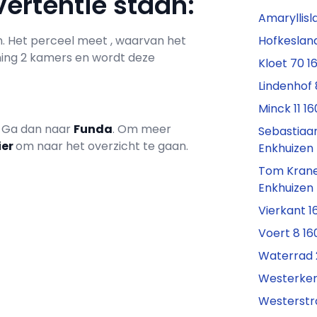
ertentie staan:
Amaryllisl
en. Het perceel meet , waarvan het
Hofkesland
ning 2 kamers en wordt deze
Kloet 70 1
Lindenhof 
Minck 11 1
? Ga dan naar
Funda
. Om meer
Sebastiaa
ier
om naar het overzicht te gaan.
Enkhuizen
Tom Krane
Enkhuizen
Vierkant 1
Voert 8 16
Waterrad 
Westerker
Westerstr