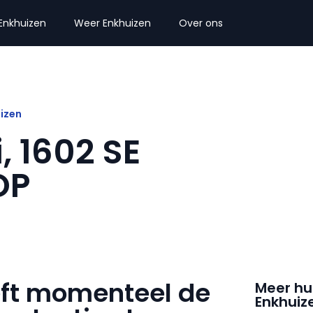
Enkhuizen
Weer Enkhuizen
Over ons
uizen
i, 1602 SE
OP
eft momenteel de
Meer hu
Enkhuiz