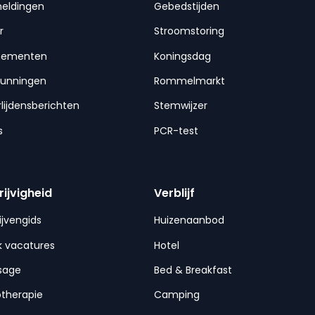
meldingen
Gebedstijden
r
Stroomstoring
nementen
Koningsdag
gunningen
Rommelmarkt
lijdensberichten
Stemwijzer
s
PCR-test
rijvigheid
Verblijf
ijvengids
Huizenaanbod
 vacatures
Hotel
sage
Bed & Breakfast
otherapie
Camping