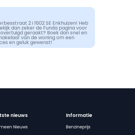
erbesstraat 2 i 1602 SE Enkhuizen! Heb
Bekijk dan zeker de Funda pagina voor
 overtuigd geraakt? Boek dan snel en
makelaar van de woning om een
cces en geluk gewenst!
tste nieuws
Informatie
emeen Nieuws
Benzineprijs