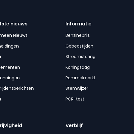
tste nieuws
Informatie
emeen Nieuws
Benzineprijs
meldingen
Gebedstijden
r
Stroomstoring
nementen
Koningsdag
gunningen
Rommelmarkt
lijdensberichten
Stemwijzer
s
PCR-test
rijvigheid
Verblijf