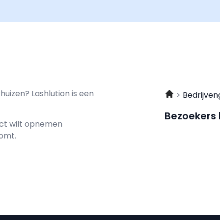
uizen? Lashlution is een
Bedrijven
Bezoekers
act wilt opnemen
komt.