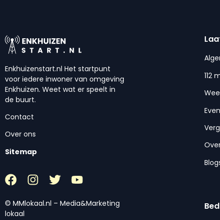
Laa
Alg
Enkhuizenstart.nl Het startpunt
112 
voor iedere inwoner van omgeving
Enkhuizen. Weet wat er speelt in
Wee
de buurt.
Eve
Contact
Ver
Over ons
Over
Sitemap
Blog
© MMlokaal.nl – Media&Marketing
Bed
lokaal