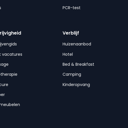
s
PCR-test
rijvigheid
Verblijf
ijvengids
Huizenaanbod
 vacatures
Hotel
sage
Bed & Breakfast
otherapie
Camping
cure
Kinderopvang
per
nmeubelen