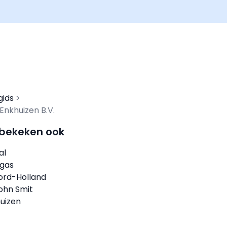
gids
Enkhuizen B.V.
 bekeken ook
al
gas
ord-Holland
ohn Smit
uizen