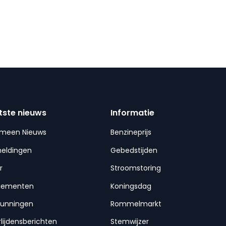
tste nieuws
Informatie
emeen Nieuws
Benzineprijs
meldingen
Gebedstijden
r
Stroomstoring
nementen
Koningsdag
gunningen
Rommelmarkt
lijdensberichten
Stemwijzer