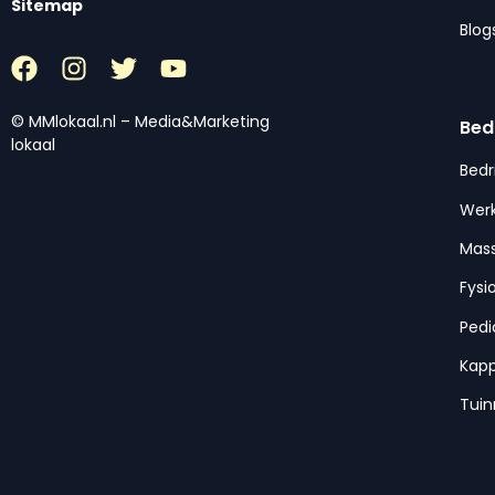
Sitemap
Blog
© MMlokaal.nl – Media&Marketing
Bed
lokaal
Bedr
Werk
Mas
Fysi
Pedi
Kap
Tui