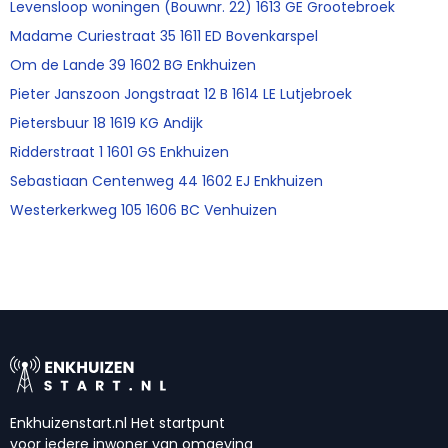
Levensloop woningen (Bouwnr. 22) 1613 GE Grootebroek
Madame Curiestraat 35 1611 ED Bovenkarspel
Om de Lande 39 1602 BG Enkhuizen
Pieter Janszoon Jongstraat 12 B 1614 LE Lutjebroek
Pietersbuur 18 1619 KG Andijk
Ridderstraat 1 1601 GS Enkhuizen
Sebastiaan Centenweg 44 1602 EJ Enkhuizen
Westerkerkweg 105 1606 BC Venhuizen
Enkhuizenstart.nl Het startpunt
voor iedere inwoner van omgeving