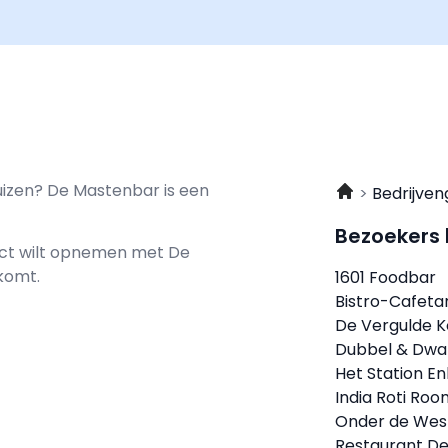
uizen? De Mastenbar is een
Bedrijven
Bezoekers
tact wilt opnemen met
De
komt.
1601 Foodbar
Bistro-Cafeta
De Vergulde 
Dubbel & Dwa
Het Station E
India Roti Ro
Onder de Wes
Restaurant De