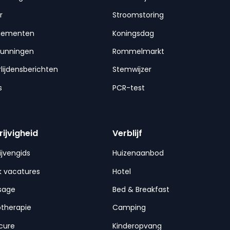
r
Stroomstoring
nementen
Koningsdag
gunningen
Rommelmarkt
lijdensberichten
Stemwijzer
s
PCR-test
rijvigheid
Verblijf
ijvengids
Huizenaanbod
 vacatures
Hotel
sage
Bed & Breakfast
otherapie
Camping
cure
Kinderopvang