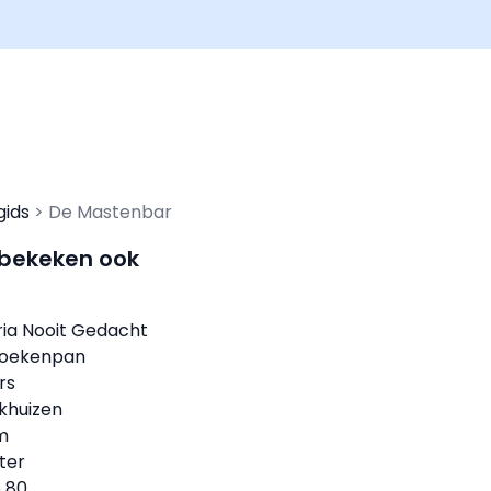
gids
De Mastenbar
 bekeken ook
ria Nooit Gedacht
Koekenpan
rs
nkhuizen
om
ter
 80