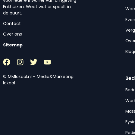
voor iedere inwoner van omgeving
Enkhuizen. Weet wat er speelt in
Wee
de buurt.
Eve
Contact
Ver
Over ons
Over
Sitemap
Blog
© MMlokaal.nl – Media&Marketing
Bed
lokaal
Bedr
Werk
Mas
Fysi
Pedi