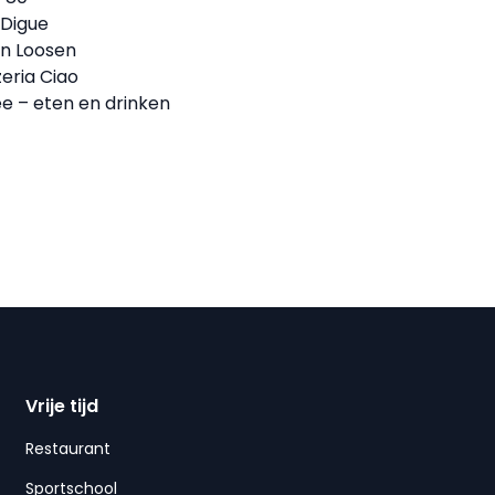
 Digue
n Loosen
zeria Ciao
ee – eten en drinken
Vrije tijd
Restaurant
Sportschool