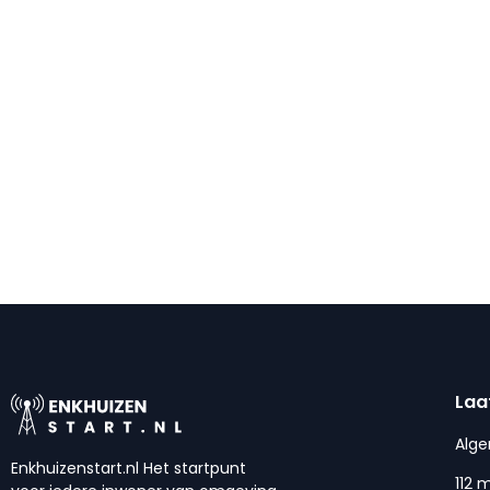
Laa
Alg
Enkhuizenstart.nl Het startpunt
112 