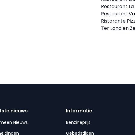
Restaurant La
Restaurant Va
Ristorante Piz
Ter Land en Z
tste nieuws
Informatie
emeen Nieuws
Benzineprijs
meldingen
Gebedstijden