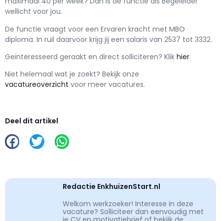
maximaal
40 per week? Dan is de functie als
Begeleider
wellicht voor jou.
De functie vraagt voor een
Ervaren kracht met
MBO
diploma. In ruil daarvoor krijg jij een salaris van
2537
tot
3332.
Geïnteresseerd geraakt en d
irect solliciteren? Klik
hier
.
Niet helemaal wat je zoekt? Bekijk onze
vacatureoverzicht
voor meer vacatures.
Deel dit artikel
Redactie EnkhuizenStart.nl
Welkom werkzoeker! Interesse in deze
vacature? Solliciteer dan eenvoudig met
je CV en motivatiebrief of bekijk de