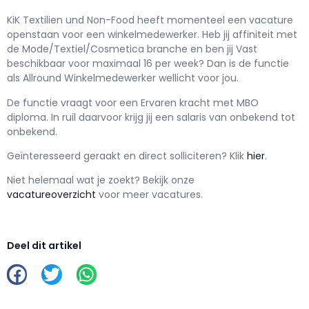
KiK Textilien und Non-Food h
eeft momenteel een vacature
openstaan voor een
winkelmedewerker
. Heb jij affiniteit met
de Mode/Textiel/Cosmetica branche en ben jij
Vast
beschikbaar voor maximaal
16 per week? Dan is de functie
als
Allround Winkelmedewerker wellicht voor jou.
De functie vraagt voor een
Ervaren kracht met
MBO
diploma. In ruil daarvoor krijg jij een salaris van
onbekend
tot
onbekend.
Geïnteresseerd geraakt en d
irect solliciteren? Klik
hier
.
Niet helemaal wat je zoekt? Bekijk onze
vacatureoverzicht
voor meer vacatures.
Deel dit artikel